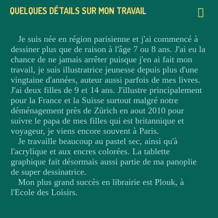
QUELQUES DÉTAILS SUR MON TRAVAIL
Je suis née en région parisienne et j'ai commencé à
dessiner plus que de raison à l'âge 7 ou 8 ans. J'ai eu la
chance de ne jamais arrêter puisque j'en ai fait mon
travail, je suis illustratrice jeunesse depuis plus d'une
vingtaine d'années, auteur aussi parfois de mes livres.
Christel Desmoinaux
J'ai deux filles de 9 et 14 ans. J'illustre principalement
Portfolio petite enfance
pour la France et la Suisse surtout malgré notre
déménagement près de Zürich en aout 2010 pour
suivre le papa de mes filles qui est britannique et
voyageur, je viens encore souvent à Paris.
Ultra-book
Je travaille beaucoup au pastel sec, ainsi qu'à
l'acrylique et aux encres colorées. La tablette
graphique fait désormais aussi partie de ma panoplie
de super dessinatrice.
Mon plus grand succès en librairie est Plouk, à
l'Ecole des Loisirs.